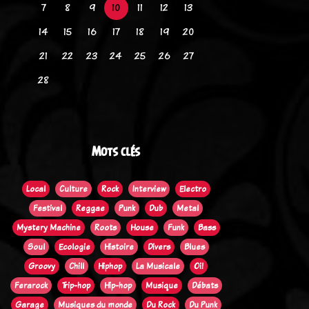
7
8
9
10
11
12
13
14
15
16
17
18
19
20
21
22
23
24
25
26
27
28
Mots clés
Local
Culture
Rock
Interview
Electro
Festival
Reggae
Punk
Dub
Metal
Mystery Machine
Roots
House
Funk
Bass
Soul
Ecologie
Histoire
Divers
Blues
Groovy
Chill
Hiphop
La Musicale
Oi!
Ferarock
Trip-hop
Hip-hop
Musique
Débats
Garage
Musiques du monde
Du Rock
Du Punk