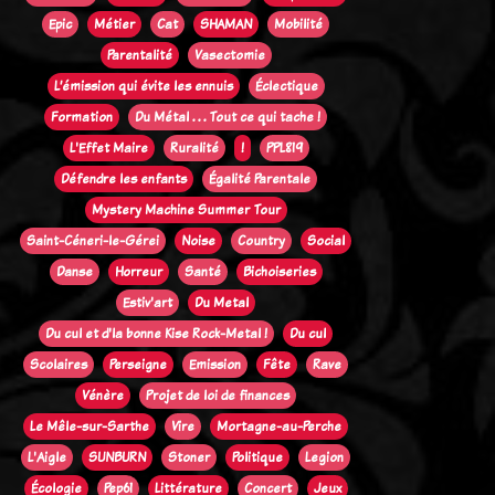
Epic
Métier
Cat
SHAMAN
Mobilité
Parentalité
Vasectomie
L’émission qui évite les ennuis
Éclectique
Formation
Du Métal . . . Tout ce qui tache !
L'Effet Maire
Ruralité
!
PPL819
Défendre les enfants
Égalité Parentale
Mystery Machine Summer Tour
Saint-Céneri-le-Gérei
Noise
Country
Social
Danse
Horreur
Santé
Bichoiseries
Estiv'art
Du Metal
Du cul et d'la bonne Kise Rock-Metal !
Du cul
Scolaires
Perseigne
Emission
Fête
Rave
Vénère
Projet de loi de finances
Le Mêle-sur-Sarthe
Vire
Mortagne-au-Perche
L'Aigle
SUNBURN
Stoner
Politique
Legion
Écologie
Pep61
Littérature
Concert
Jeux