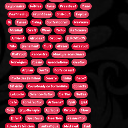
Légionnaire
Débiles
Cons
Breakbeat
Piano
Beatmaking
Drum&bass
Chill-out
Tropical
Dj
Transe
Swing
Contemporain
New wave
Minimal
Graff
Wave
Pscho
Retrowave
Ambient
Afrobeat
Groove
EUROVISION
Philo
Evenement
Surf
Atelier
Jazz rock
Post rock
Rencontre
Musique scandinave
Norvégien
Poèsie
Associations
Gestion
Afghan
Sortie
Boite de nuit
Droits des femmes
Guerre
Films
Bac+2
Oi! virile
Rocksteady de bonhomme
Collecte
Laluciole
Science-fiction
Sarthe
Poètes
Café
Torréfaction
Artisanat
Bpm
Epid
Soin
Ergothérapie
Agricole
Parodie
Clown
Enfant
Spectacle
Insertion
Réinsertion
Tubedel'étéindien
Fantastique
Médiéval
Trad