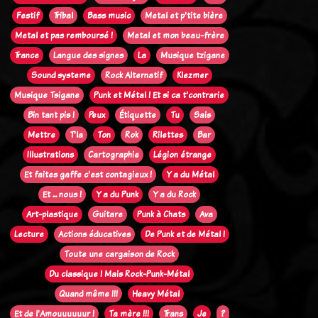
Festif
Tribal
Bass music
Metal et p'tite bière
Metal et pas remboursé !
Metal et mon beau-frère
Trance
Langue des signes
La
Musique tzigane
Sound systeme
Rock Alternatif
Klezmer
Musique Tsigane
Punk et Métal ! Et si ca t'contrarie
Bin tant pis !
Peux
Étiquette
Tu
Sais
Mettre
T'la
Ton
Rok
Rilettes
Bar
Illustrations
Cartographie
Légion étrange
Et faites gaffe c'est contagieux !
Y a du Métal
Et ... nous !
Y a du Punk
Y a du Rock
Art-plastique
Guitare
Punk à Chats
Ava
Lecture
Actions éducatives
De Punk et de Métal !
Toute une cargaison de Rock
Du classique ! Mais Rock-Punk-Métal
Quand même !!!
Heavy Métal
Et de l'Amouuuuuur !
Ta mère !!!
Trans
Je
?