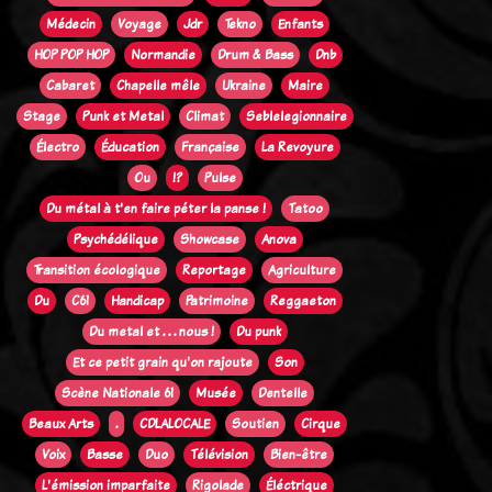
Médecin
Voyage
Jdr
Tekno
Enfants
HOP POP HOP
Normandie
Drum & Bass
Dnb
Cabaret
Chapelle mêle
Ukraine
Maire
Stage
Punk et Metal
Climat
Seblelegionnaire
Électro
Éducation
Française
La Revoyure
Ou
!?
Pulse
Du métal à t'en faire péter la panse !
Tatoo
Psychédélique
Showcase
Anova
Transition écologique
Reportage
Agriculture
Du
C61
Handicap
Patrimoine
Reggaeton
Du metal et . . . nous !
Du punk
Et ce petit grain qu'on rajoute
Son
Scène Nationale 61
Musée
Dentelle
Beaux Arts
.
CDLALOCALE
Soutien
Cirque
Voix
Basse
Duo
Télévision
Bien-être
L'émission imparfaite
Rigolade
Éléctrique