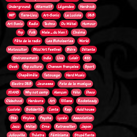
Underground
Alternatif
Légendes
Hardrock
WIP
Tiers-Lieu
Art-Sonic
La Luciole
D&B
Art Sonic
Radio
Techno
Du Métal
Humour
Pop
Folk
Mais ... du bien !
Cinéma
Fête de la radio
Les Bichoiseries
World
Motocultor
Blizz'Art Festival
Bière
Détente
Environnement
Indie
Live
Loisir
45t
Geek
Pop culture
Chanson française
Sport
Chapêlmêle
Tatouage
Hard Music
Electro D&B
Jeunesse
Fete de la musique
20ANS
Why not camp
Alençon
Vélo
Disco
Oldschool
Hardcore
Art
100ans
Rocksteady
Luciole
Solidarité
Conte
Rap
Acid house
Ska
Vinyles
Psyche
Lycée
Association
Jazz
Métal
Orne
Retravailler
Japon
Jullouville
Théatre
Féminisme
Stupéfiants