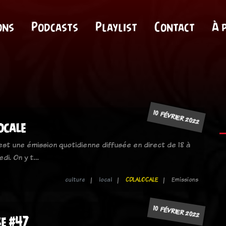
ons
Podcasts
Playlist
Contact
À 
10 FÉVRIER 2022
locale
 est une émission quotidienne diffusée en direct de 18 à
edi. On y t…
culture
local
CDLALOCALE
Emissions
10 FÉVRIER 2022
se #47