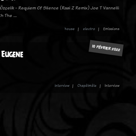
Özçelik - Requiem Of Silence (Rasi Z Remix) Joe T Vannelli
ith The …
house
electro
Emissions
10 FÉVRIER 2022
 Eugene
interview
Chapêlmêle
Interview