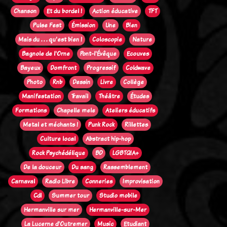
Chanson
Et du bordel !
Action éducative
TFT
Pulse Fest
Émission
Une
Bien
Mais du . . . qu'est bien !
Coloscopie
Nature
Bagnole de l'Orne
Pont-l'Évêque
Ecouves
Bayeux
Domfront
Progressif
Coldwave
Photo
Rnb
Dessin
Livre
Collège
Manifestation
Travail
Théâtre
Études
Formations
Chapelle mele
Ateliers éducatifs
Metal et méchants !
Punk Rock
Rillettes
Culture local
Abstract hip-hop
Rock Psychédélique
BD
LGBTQIA+
De la douceur
Du sang
Rassemblement
Carnaval
Radio Libre
Conneries
Improvisation
Cdl
Summer tour
Studio mobile
Hermanville sur mer
Hermanville-sur-Mer
La Lucerne d'Outremer
Music
Etudiant