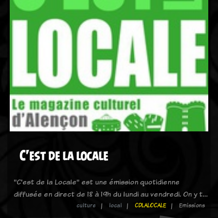
C'est de la locale
"C'est de la Locale" est une émission quotidienne
diffusée en direct de 18 à 19h du lundi au vendredi. On y t…
culture
local
CDLALOCALE
Emissions