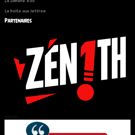
La cabane #35
La boite aux lettres
Partenaires
zén!th