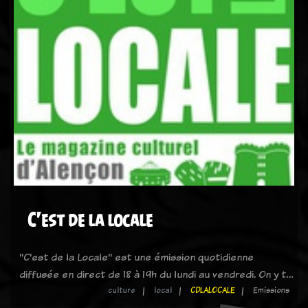
C'est de la locale
"C'est de la Locale" est une émission quotidienne
diffusée en direct de 18 à 19h du lundi au vendredi. On y t…
culture
local
CDLALOCALE
Emissions