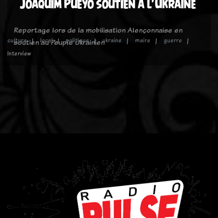
Joaquim Pueyo soutien à l'Ukraine
Reportage lors de la mobilisation Alençonnaise en
culture
local
politique
ukraine
maire
guerre
soutien au Peuple Ukrainien
Interview