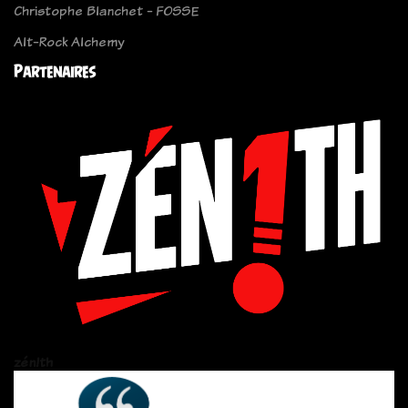
Christophe Blanchet - FOSSE
Alt-Rock Alchemy
Partenaires
zén!th