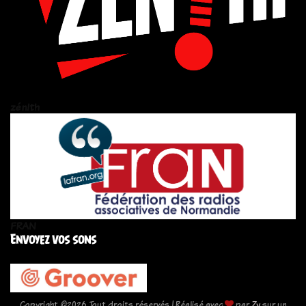
zén!th
FRAN
Envoyez vos sons
Copyright ©
2026 Tout droits réservés | Réalisé avec
par
Zy
sur un