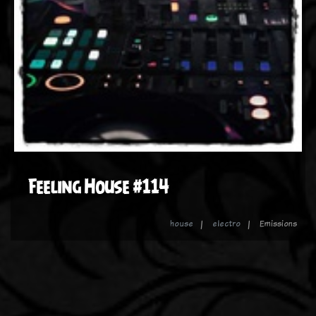
Feeling House #114
house
electro
Emissions