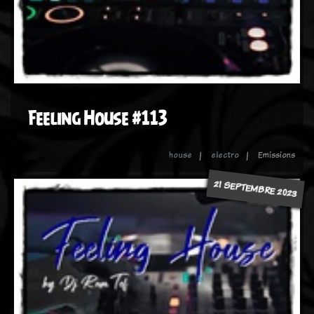
Feeling House #113
house
electro
Emissions
21 SEPTEMBRE 2023