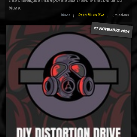
Des classiques intemporels aux trésors méconnus du
blues.
blues
Deep Blues Dive
Emissions
27 NOVEMBRE 2024