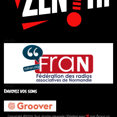
zén!th
FRAN
Envoyez vos sons
Copyright ©
2026 Tout droits réservés | Réalisé avec
par
Zy
sur un