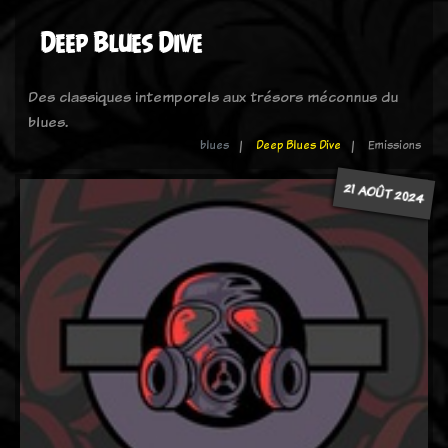
Deep Blues Dive
Des classiques intemporels aux trésors méconnus du
blues.
blues
Deep Blues Dive
Emissions
21 AOÛT 2024