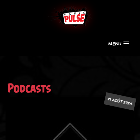
MENU
Podcasts
21 AOÛT 2024