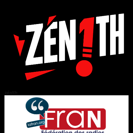
zén!th