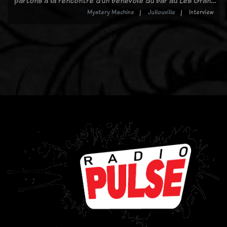
partons à la rencontre d’un bénévole du bar au Les Gran…
Mystery Machine
Jullouville
Interview