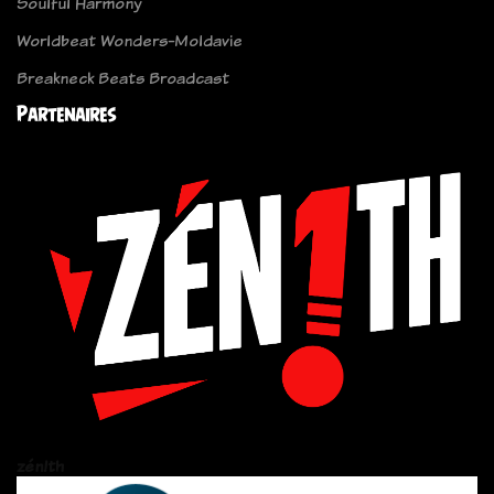
Soulful Harmony
Worldbeat Wonders-Moldavie
Breakneck Beats Broadcast
Partenaires
zén!th