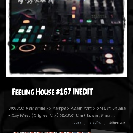
Feeling House #167 INEDIT
00:00:32 Keinemusik x Rampa x Adam Port x &ME ft Chuala
- Say What (Original Mix) 00:03:01 Mark Lower, Fleur…
house
electro
Emissions