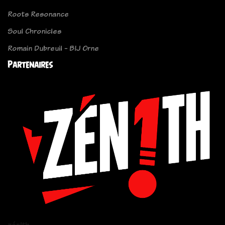
Roots Resonance
Soul Chronicles
Romain Dubreuil - BIJ Orne
Partenaires
zén!th