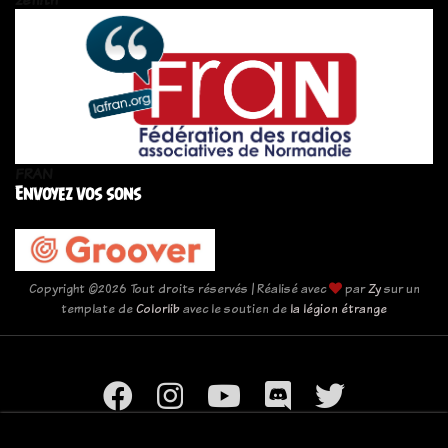
FRAN
Envoyez vos sons
Copyright ©
2026 Tout droits réservés | Réalisé avec
par
Zy
sur un
template de
Colorlib
avec le soutien de
la légion étrange