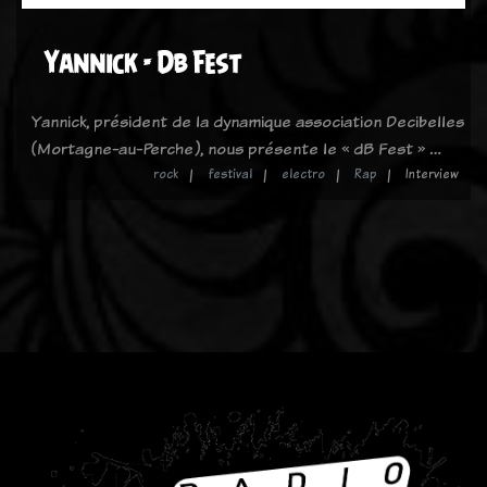
Yannick - Db Fest
Yannick, président de la dynamique association Decibelles
(Mortagne-au-Perche), nous présente le « dB Fest » …
rock
festival
electro
Rap
Interview